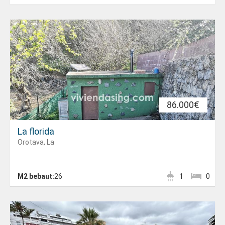
86.000€
La florida
Orotava, La
M2 bebaut:
26
1
0