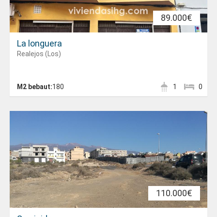
89.000€
La longuera
Realejos (Los)
M2 bebaut:
180
1
0
110.000€