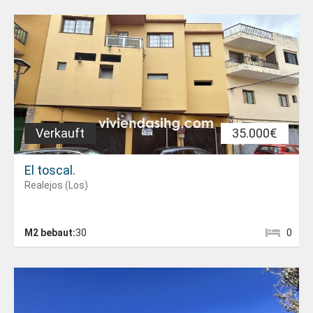
Verkauft
35.000€
El toscal.
Realejos (Los)
M2 bebaut:
30
0