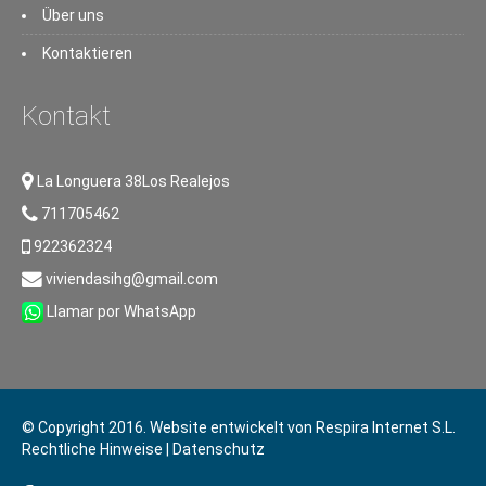
Über uns
Kontaktieren
Kontakt
La Longuera 38Los Realejos
711705462
922362324
viviendasihg@gmail.com
Llamar por WhatsApp
© Copyright 2016. Website entwickelt von
Respira Internet S.L.
Rechtliche Hinweise
|
Datenschutz